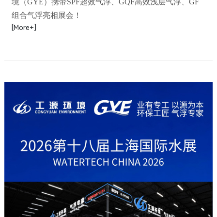
境（GYE）携带SPF超效气浮、GQF高效浅层气浮、GF
组合气浮亮相展会！
[More+]