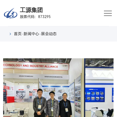
首
工源集团
股票代码：873295
页
企
业
业
首页
-
新闻中心
-
展会动态
概
务
产
况
板
品
行
块
中
业
新
心
案
闻
联
例
中
系
心
我
们