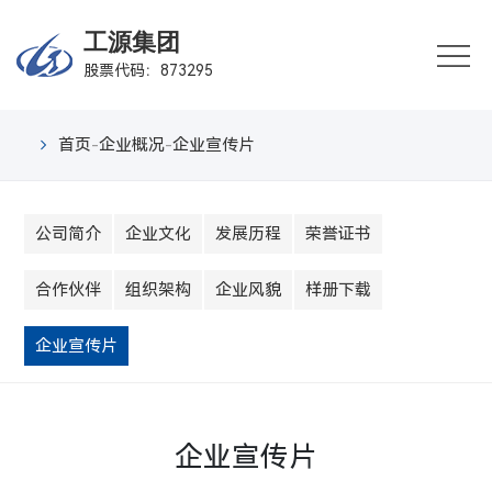
首
工源集团
股票代码：873295
页
企
业
业
首页
-
企业概况
-
企业宣传片
概
务
产
况
公司简介
企业文化
发展历程
荣誉证书
板
品
行
块
中
业
新
合作伙伴
组织架构
企业风貌
样册下载
心
案
闻
联
企业宣传片
例
中
系
心
我
企业宣传片
们